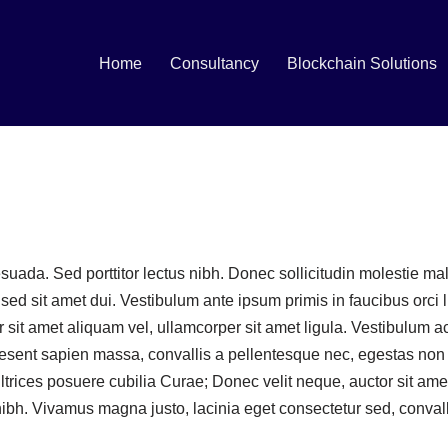
Home
Consultancy
Blockchain Solutions
suada. Sed porttitor lectus nibh. Donec sollicitudin molestie m
 sit amet dui. Vestibulum ante ipsum primis in faucibus orci lu
 sit amet aliquam vel, ullamcorper sit amet ligula. Vestibulum 
esent sapien massa, convallis a pellentesque nec, egestas non 
 ultrices posuere cubilia Curae; Donec velit neque, auctor sit ame
 nibh. Vivamus magna justo, lacinia eget consectetur sed, convalli