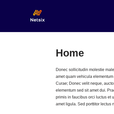
Skip
to
content
Home
Donec sollicitudin molestie male
amet quam vehicula elementum sed
Curae; Donec velit neque, auctor
elementum sed sit amet dui. Pra
primis in faucibus orci luctus et
amet ligula. Sed porttitor lectus