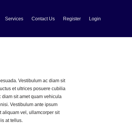
Services
Contact Us
Register
Login
alesuada. Vestibulum ac diam sit
ctus et ultrices posuere cubilia
ac diam sit amet quam vehicula
nisi. Vestibulum ante ipsum
t aliquam vel, ullamcorper sit
s at tellus.